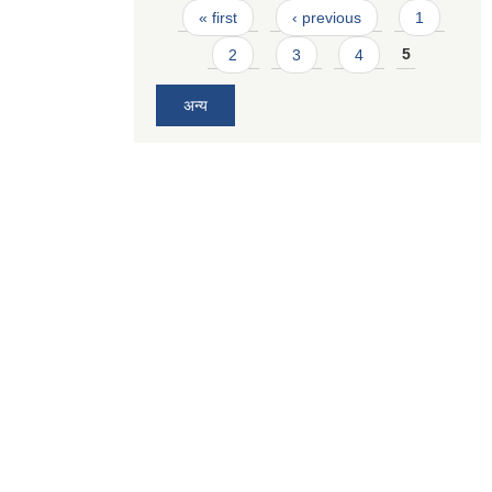
Pages
« first
‹ previous
1
2
3
4
5
अन्य