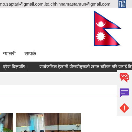
rmo.saptari@gmail.com,ito.chhinnamastamun@gmail.com
ग्यालरी
सम्पर्क
रेस बिज्ञपति ।
सार्वजनिक ऐलानी पोखरीहरुको लगत यकिन गरि पठाई दिने सम्