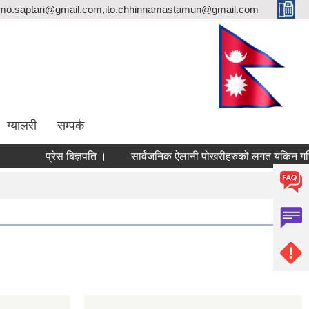
rmo.saptari@gmail.com,ito.chhinnamastamun@gmail.com
ग्यालरी
सम्पर्क
प्रेस बिज्ञपति ।
सार्वजनिक ऐलानी पोखरीहरुको लगत यकिन गरि पठा