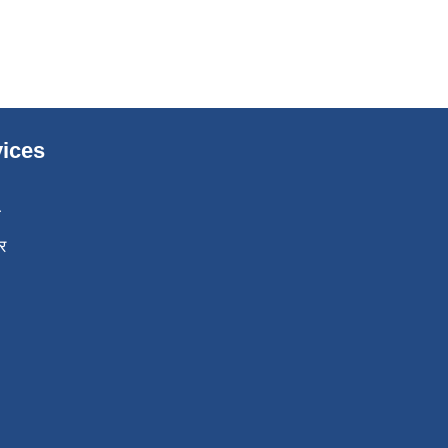
ices
ा
र