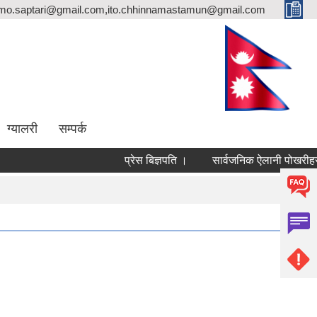
rmo.saptari@gmail.com,ito.chhinnamastamun@gmail.com
ग्यालरी
सम्पर्क
प्रेस बिज्ञपति ।
सार्वजनिक ऐलानी पोखरीहरुको 