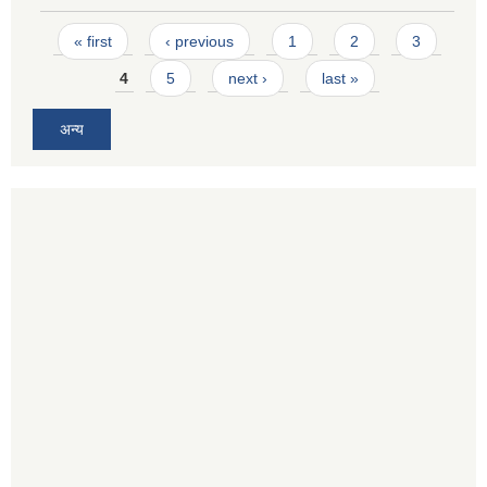
Pages
« first
‹ previous
1
2
3
4
5
next ›
last »
अन्य