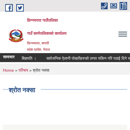
Skip to main content
छिन्नमस्ता गाउँपालिका
गाउँ कार्यपालिकाको कार्यालय
छिन्नमस्ता, सप्तरी
मधेश प्रदेश, नेपाल
सामाचार
प्रेस बिज्ञपति ।
सार्वजनिक ऐलानी पोखरीहरुको लगत यकिन गरि पठाई दिने सम्ब
You are here
Home
»
परिचय
» श्रोत नक्सा
श्रोत नक्सा