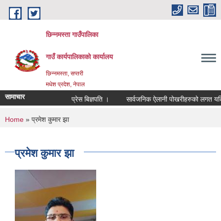
Skip to main content
छिन्नमस्ता गाउँपालिका
गाउँ कार्यपालिकाको कार्यालय
छिन्नमस्ता, सप्तरी
मधेश प्रदेश, नेपाल
सामाचार
प्रेस बिज्ञपति ।
सार्वजनिक ऐलानी पोखरीहरुको लगत यकिन ग
You are here
Home
» प्रमेश कुमार झा
प्रमेश कुमार झा