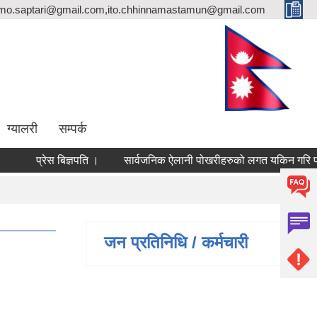
rmo.saptari@gmail.com,ito.chhinnamastamun@gmail.com
ग्यालरी
सम्पर्क
प्रेस बिज्ञपति ।
सार्वजनिक ऐलानी पोखरीहरुको लगत यकिन गरि पठाई द
जन प्रतिनिधि / कर्मचारी