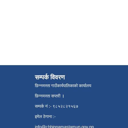
सम्पर्क विवरण
छिन्नमस्ता गाउँकार्यपालिकाको कार्यालय
छिन्नमस्ता सप्तरी
।
सम्पर्क नं :- ९८५२८२१५६७
इमेल ठेगाना :-
info@chhinnamastamun.gov.np