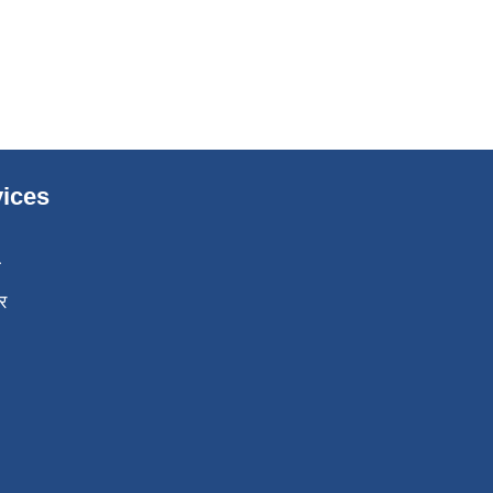
ices
ा
र