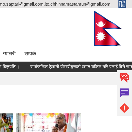
rmo.saptari@gmail.com,ito.chhinnamastamun@gmail.com
ग्यालरी
सम्पर्क
िज्ञपति ।
सार्वजनिक ऐलानी पोखरीहरुको लगत यकिन गरि पठाई दिने सम्बन्धम