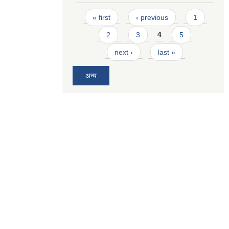
Pages
« first
‹ previous
1
2
3
4
5
next ›
last »
अन्य