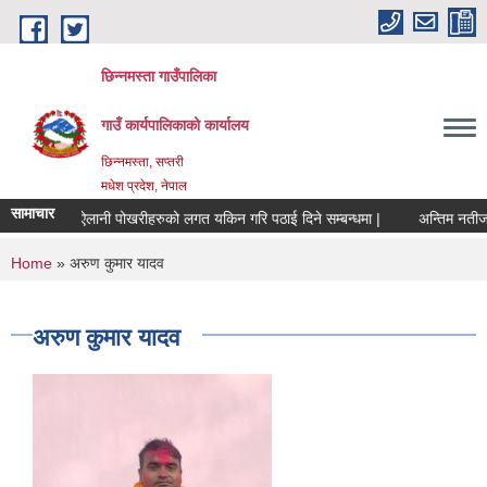
Skip to main content
छिन्नमस्ता गाउँपालिका
गाउँ कार्यपालिकाको कार्यालय
छिन्नमस्ता, सप्तरी
मधेश प्रदेश, नेपाल
सामाचार
सार्वजनिक ऐलानी पोखरीहरुको लगत यकिन गरि पठाई दिने सम्बन्धमा |
अन्तिम नतीजा 
You are here
Home
» अरुण कुमार यादव
अरुण कुमार यादव